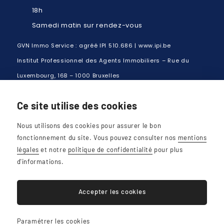
18h
Samedi matin sur rendez-vous
GVN Immo Service : agréé IPI 510.686 | www.ipi.be
Institut Professionnel des Agents Immobiliers – Rue du
Luxembourg, 16B – 1000 Bruxelles
RC Exploitation : AXA 730.390.160
Ce site utilise des cookies
Nous utilisons des cookies pour assurer le bon
fonctionnement du site. Vous pouvez consulter nos
mentions
légales
et notre
politique de confidentialité
pour plus
d'informations.
BE0667.566.668
Accepter les cookies
Plan du site
Mentions légales
Paramétrer les cookies
Cookies